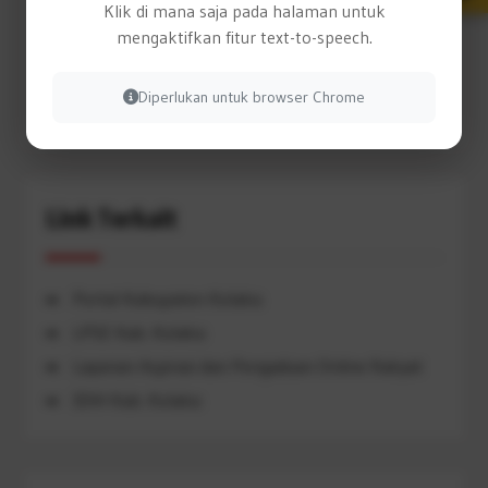
Klik di mana saja pada halaman untuk
Arsip Berita
mengaktifkan fitur text-to-speech.
Diperlukan untuk browser Chrome
Arsip
Berita
Link Terkait
Portal Kabupaten Kolaka
LPSE Kab. Kolaka
Layanan Aspirasi dan Pengaduan Online Rakyat
JDIH Kab. Kolaka