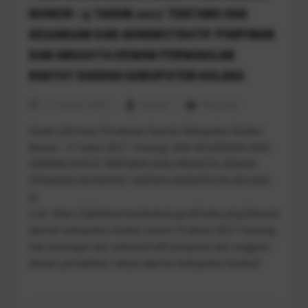
NOMOR : 9 TAHUN 2017 TENTANG HAK
KEUANGAN DAN ADMINISTRATIF PIMPINAN
DAN ANGGOTA DEWAN PERWAKILAN
RAKYAT DAERAH KABUPATEN KOLAKA
22 Januari 2019
Ichwani
Regulasi
Untuk informasi Peraturan Daerah Kabupaten Kolaka
Nomor : 9 Tahun 2017 Tentang HAK KEUANGAN DAN
ADMINISTRATIF PIMPINAN DAN ANGGOTA DEWAN
PERWAKILAN RAKYAT DAERAH KABUPATEN KOLAKA
di
Link https://jdihukum.kolakakab.go.id/index.php/download/pe
daerah-kabupaten-kolaka-nomor-9-tahun-2017-tentang-
hak-keuangan-dan-administratif-pimpinan-dan-anggota-
dewan-perwakilan-rakyat-daerah-kabupaten-kolaka/