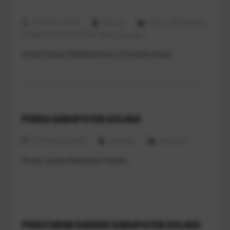
18 Maret 2019
Ichwani
Berita
,
INFORMASI
PUBLIK TERSEDIA SETIAP SAAT
,
Regulasi
PERATURAN PEMERINTAH CATEGORI READ
PERDA KABUPATEN KOLAKA
13 Februari 2019
iskandar
Regulasi
Perda- perda Kabupaten Kolaka
PERATURAN DAERAH KABUPATEN KOLAKA