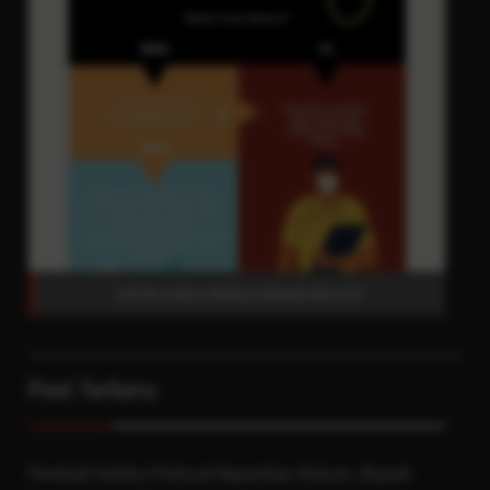
KAPAN HARUS MENGGUNAKAN MASKER
Post Terbaru
Pemkab Kolaka Perkuat Kepastian Hukum, Bupati