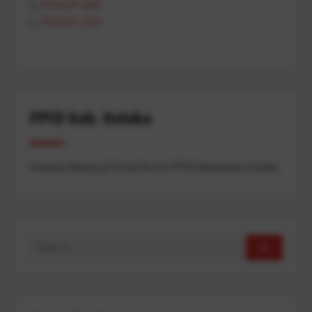
PERBUP WBS
PERBUP JDIH
PPID Kab. Kolaka
Selamat datang di Portal Resmi PPID Kabupaten Kolaka.
Search
for: