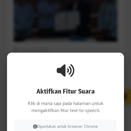
7 Agustus 2026
Pemkab Kolaka Perkuat Kepastian
Hukum, Bupati Tandatangani MoU
dengan Kejari Kolaka.
Aktifkan Fitur Suara
Klik di mana saja pada halaman untuk
mengaktifkan fitur text-to-speech.
Diperlukan untuk browser Chrome