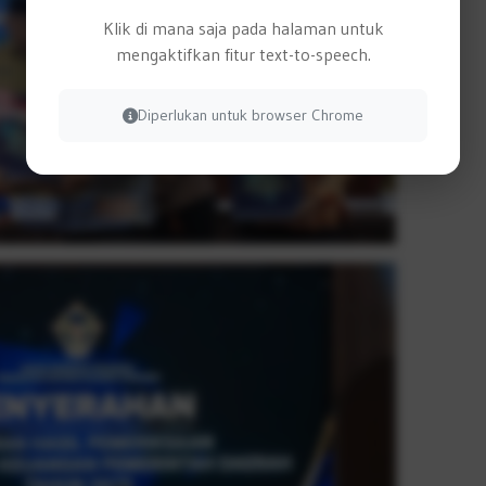
Klik di mana saja pada halaman untuk
mengaktifkan fitur text-to-speech.
Diperlukan untuk browser Chrome