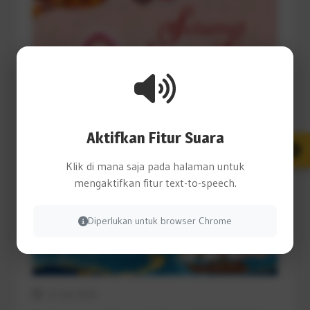
Aktifkan Fitur Suara
Klik di mana saja pada halaman untuk
mengaktifkan fitur text-to-speech.
Diperlukan untuk browser Chrome
13 Juli 2026