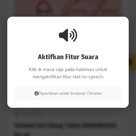
Aktifkan Fitur Suara
Klik di mana saja pada halaman untuk
mengaktifkan fitur text-to-speech.
Diperlukan untuk browser Chrome
13 Juli 2026
Selamat Hari Ulang Tahun DEKRANASDA
ke-46