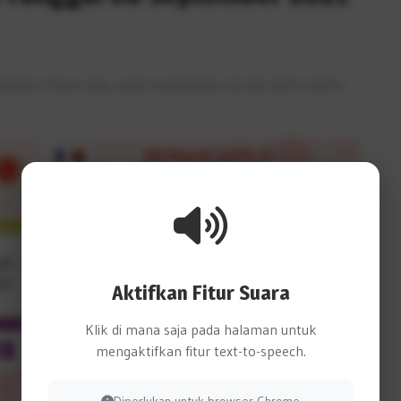
ORMASI PUBLIK YANG WAJIB DIUMUMKAN SECARA SERTA-MERTA
,
Aktifkan Fitur Suara
Klik di mana saja pada halaman untuk
mengaktifkan fitur text-to-speech.