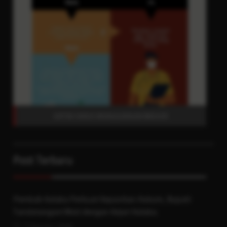
KAPAN HARUS MENGGUNAKAN MASKER
Post Terbaru
Pemkab Kolaka Perkuat Kepastian Hukum, Bupati
Tandatangani MoU dengan Kejari Kolaka.
7 Agustus 2026