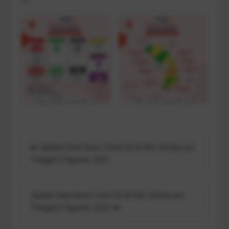
19
Navigasi
Update Data Kasus Covid-19 di Kab. Kolaka per
pos
Tanggal 3 Agustus 2021
Update data Kasus Covid-19 di Kab. Kolaka per
Tanggal 6 Agustus 2021