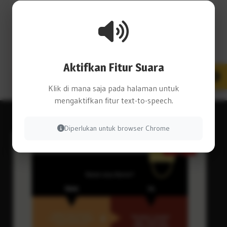
Aktifkan Fitur Suara
Klik di mana saja pada halaman untuk
mengaktifkan fitur text-to-speech.
Diperlukan untuk browser Chrome